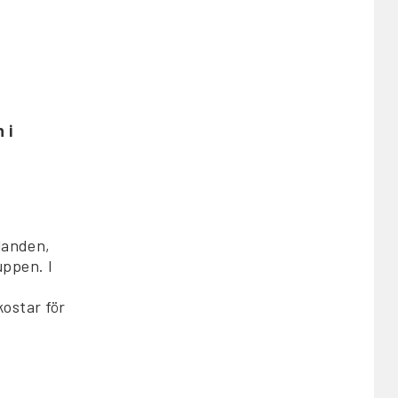
0
 i
landen,
uppen. I
ostar för