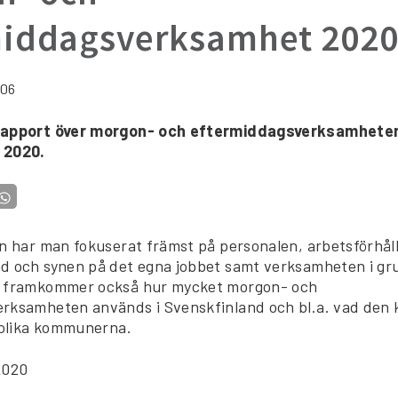
middagsverksamhet 202
:06
rapport över morgon- och eftermiddagsverksamheten
 2020.
en har man fokuserat främst på personalen, arbetsförhål
d och synen på det egna jobbet samt verksamheten i gr
n framkommer också hur mycket morgon- och
rksamheten används i Svenskfinland och bl.a. vad den k
e olika kommunerna.
2020