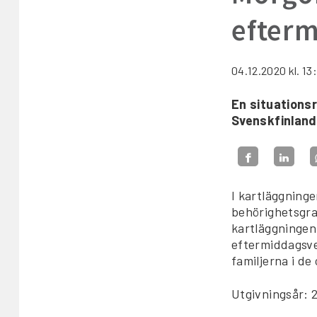
efter
04.12.2020
kl. 13
En situations
Svenskfinland
I kartläggning
behörighetsgra
kartläggninge
eftermiddagsve
familjerna i d
Utgivningsår: 