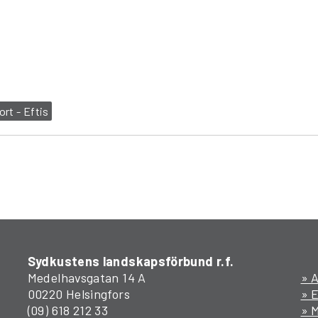
rt - Eftis
Sydkustens landskapsförbund r.f.
Medelhavsgatan 14 A
» A
00220 Helsingfors
» 
(09) 618 212 33
» M