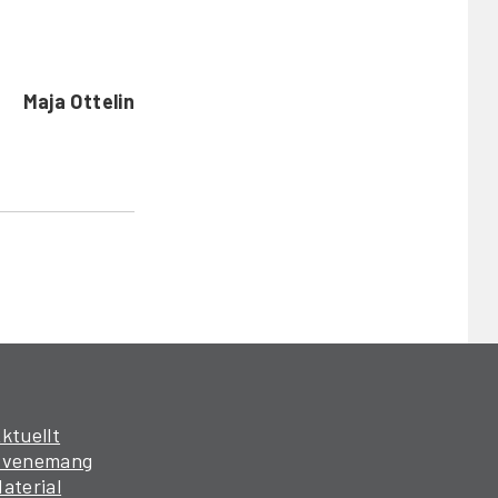
Maja Ottelin
ktuellt
Evenemang
aterial