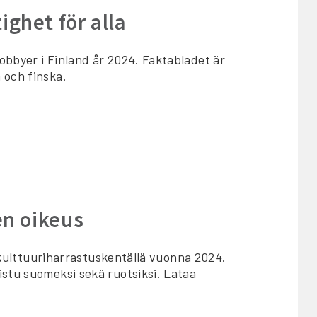
ighet för alla
bbyer i Finland år 2024. Faktabladet är
 och finska.
en oikeus
a kulttuuriharrastuskentällä vuonna 2024.
istu suomeksi sekä ruotsiksi. Lataa