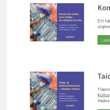
Kon
Ett fa
utgive
Lad
Tai
Tilann
Kultu
tiedos