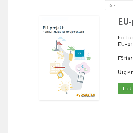
EU-
En han
EU-pro
Förfat
Utgivn
Lad