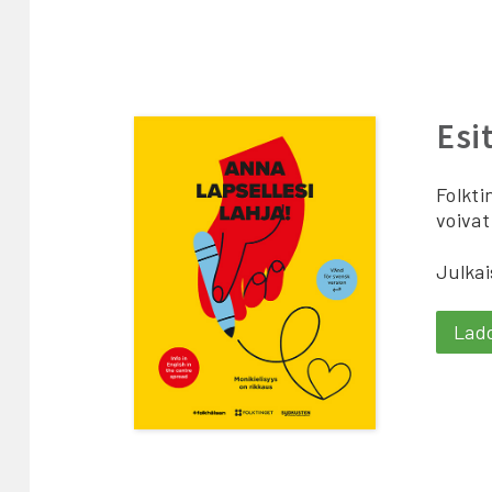
Esi
Folkti
voivat
Julkai
Lad