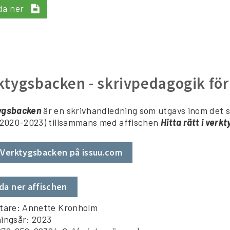
da ner
ktygsbacken - skrivpedagogik för 
ygsbacken
är en skrivhandledning som utgavs inom det 
(2020-2023) tillsammans med affischen
Hitta rätt i verk
 Verktygsbacken på issuu.com
da ner affischen
ttare: Annette Kronholm
ingsår: 2023