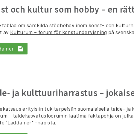
st och kultur som hobby – en rätt
ktablad om särskilda stödbehov inom konst- och kulturho
t av
Kulturum – forum för konstundervisning
på svenska
da ner
de- ja kulttuuriharrastus – jokais
ekatsaus erityisiin tukitarpeisiin suomalaisella taide- j
rum – taidekasvatusfoorumin
laatima faktapohja on julka
to "Ladda ner" -napista.