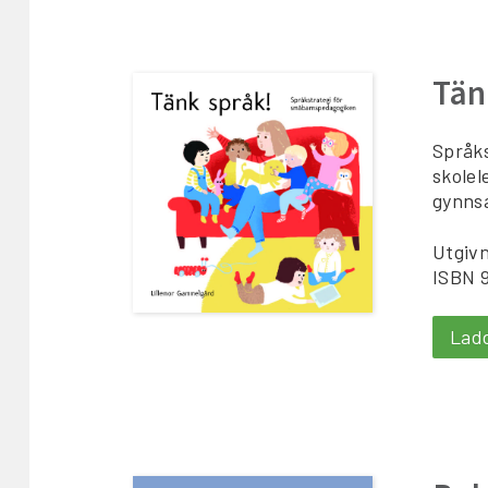
Tän
Språks
skolel
gynnsa
Utgivn
ISBN 
Lad