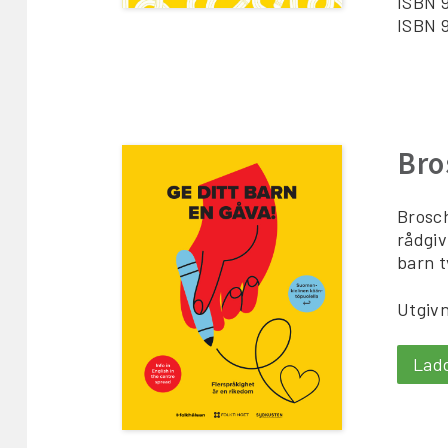
ISBN 
ISBN 
Bro
Brosch
rådgiv
barn t
Utgivn
Lad