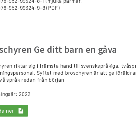
978-952-99324-8-1 (mjuka pärmar)
978-952-99324-9-8 (PDF)
schyren Ge ditt barn en gåva
yren riktar sig i främsta hand till svenskspråkiga, tvåspr
ningspersonal. Syftet med broschyren är att ge föräldra
vå språk redan från början.
ingsår: 2022
da ner