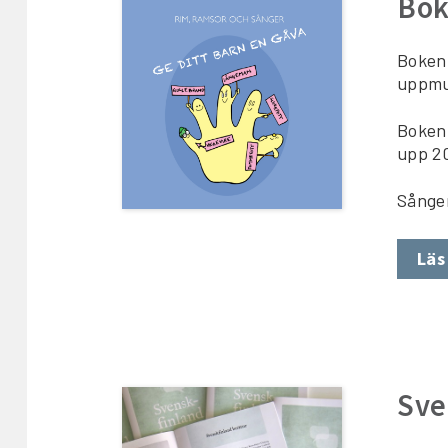
Bok
Boken 
uppmun
Boken 
upp 2
Sånger
Läs
Sve