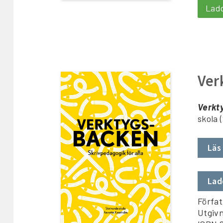
Lad
Ver
Verkt
skola 
Läs
Lad
Förfa
Utgivn