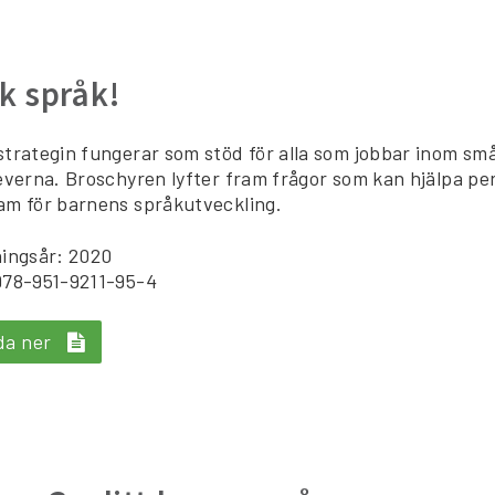
k språk!
trategin fungerar som stöd för alla som jobbar inom s
everna. Broschyren lyfter fram frågor som kan hjälpa pe
m för barnens språkutveckling.
ingsår: 2020
978-951-9211-95-4
da ner