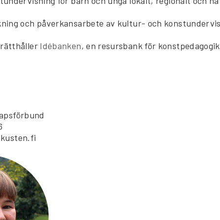
tundervisning för barn och unga lokalt, regionalt och nat
ning och påverkansarbete av kultur- och konstundervis
rätthåller
Idébanken
, en resursbank för konstpedagogik
kapsförbund
6
kusten.fi