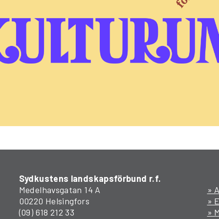
Sydkustens landskapsförbund r.f.
Medelhavsgatan 14 A
» A
00220 Helsingfors
» 
(09) 618 212 33
» M