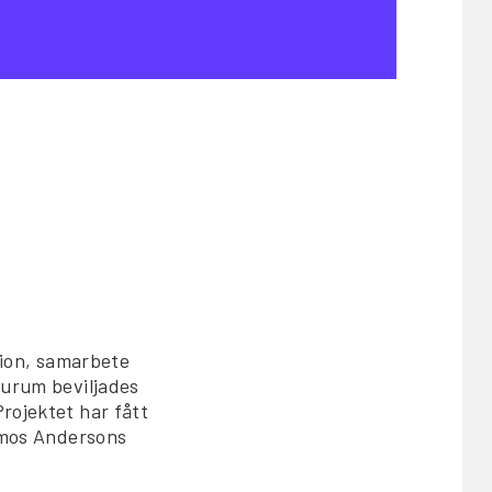
sion, samarbete
turum beviljades
rojektet har fått
 Amos Andersons