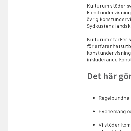
Kulturum stöder s
konstundervisning
övrig konstundervi
Sydkustens landsk
Kulturum stärker 
för erfarenhetsutb
konstundervisning.
inkluderande konst
Det här gö
Regelbundna 
Evenemang och
Vi stöder kom