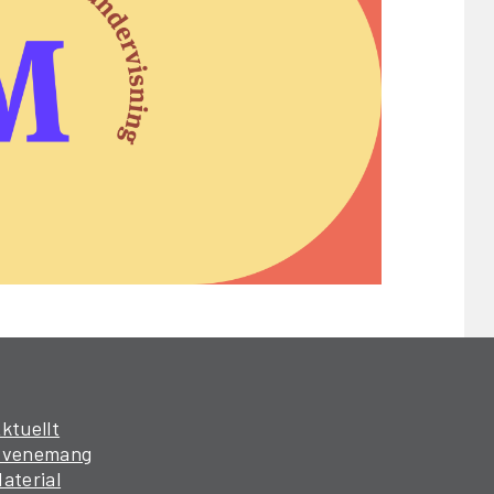
ktuellt
Evenemang
aterial