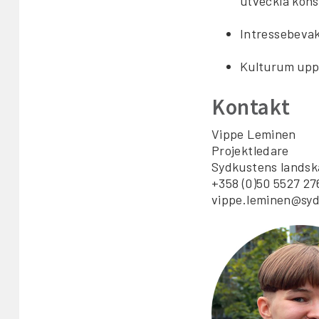
utveckla kons
Intressebevak
Kulturum upp
Kontakt
Vippe Leminen
Projektledare
Sydkustens lands
+358 (0)50 5527 27
vippe.leminen@syd