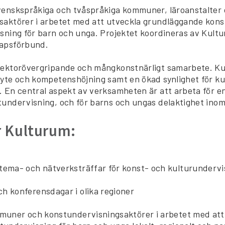
venskspråkiga och tvåspråkiga kommuner, läroanstalter
saktörer i arbetet med att utveckla grundläggande kon
sning för barn och unga. Projektet koordineras av Kult
apsförbund.
sektorövergripande och mångkonstnärligt samarbete. K
yte och kompetenshöjning samt en ökad synlighet för ku
 En central aspekt av verksamheten är att arbeta för en 
undervisning, och för barns och ungas delaktighet inom
r Kulturum:
tema- och nätverksträffar för konst- och kulturunderv
 konferensdagar i olika regioner
muner och konstundervisningsaktörer i arbetet med att