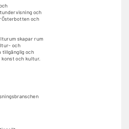
 och
stundervisning och
urÖsterbotten och
ulturum skapar rum
ltur- och
tillgänglig och
 konst och kultur.
isningsbranschen