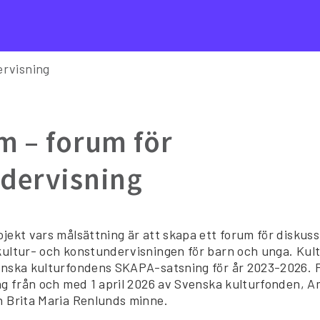
ervisning
m – forum för
dervisning
ojekt vars målsättning är att skapa ett forum för diskus
kultur- och konstundervisningen för barn och unga. Kul
enska kulturfondens SKAPA-satsning för år 2023-2026. P
ing från och med 1 april 2026 av Svenska kulturfonden,
n Brita Maria Renlunds minne.