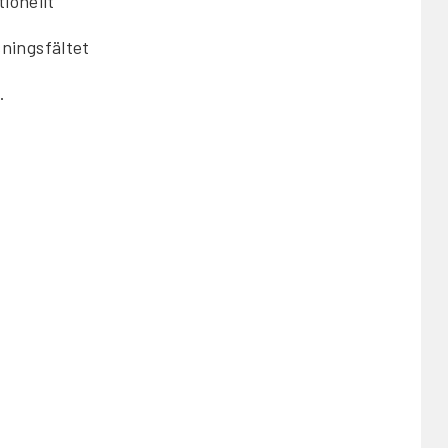
ionellt
ningsfältet
.