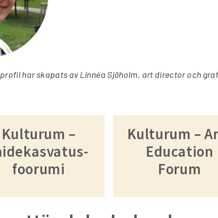
profil har skapats av Linnéa Sjöholm, art director och graf
Kulturum –
Kulturum – A
aidekasvatus-
Education
foorumi
Forum