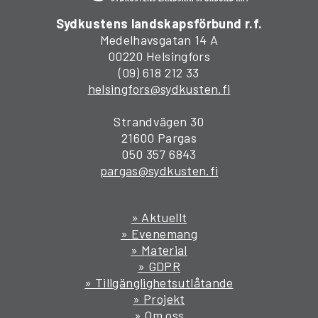
Sydkustens landskapsförbund r.f.
Medelhavsgatan 14 A
00220 Helsingfors
(09) 618 212 33
helsingfors@sydkusten.fi
Strandvägen 30
21600 Pargas
050 357 6843
pargas@sydkusten.fi
» Aktuellt
» Evenemang
» Material
» GDPR
» Tillgänglighetsutlåtande
» Projekt
» Om oss