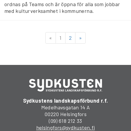
ordnas på Teams och är öppna för alla som jobbar
med kulturverksamhet i kommunerna.
«
1
2
»
Sydkustens landskapsförbund r.f.
Medelhavsgatan 14 A
00220 Helsingfors
(09) 618 212 33
helsingfors@sydkusten.fi