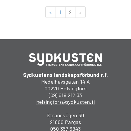
«
1
2
»
Sydkustens landskapsförbund r.f.
Medelhavsgatan 14 A
00220 Helsingfors
(09) 618 212 33
helsingfors@sydkusten.fi
Strandvägen 30
21600 Pargas
050 357 6843