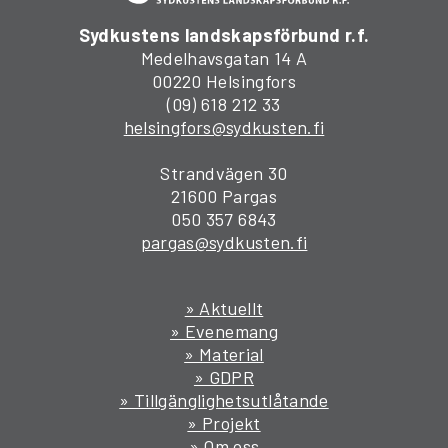
Sydkustens landskapsförbund r.f.
Medelhavsgatan 14 A
00220 Helsingfors
(09) 618 212 33
helsingfors@sydkusten.fi
Strandvägen 30
21600 Pargas
050 357 6843
pargas@sydkusten.fi
» Aktuellt
» Evenemang
» Material
» GDPR
» Tillgänglighetsutlåtande
» Projekt
» Om oss