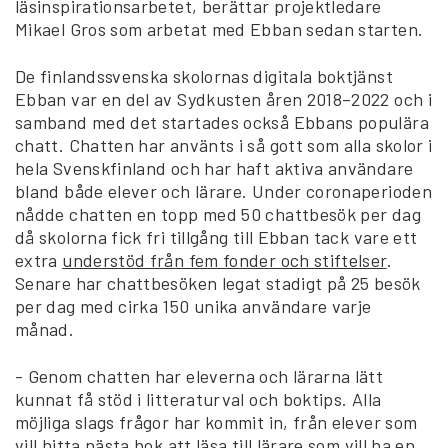
läsinspirationsarbetet, berättar projektledare
Mikael Gros som arbetat med Ebban sedan starten.
De finlandssvenska skolornas digitala boktjänst
Ebban var en del av Sydkusten åren 2018–2022 och i
samband med det startades också Ebbans populära
chatt. Chatten har använts i så gott som alla skolor i
hela Svenskfinland och har haft aktiva användare
bland både elever och lärare. Under coronaperioden
nådde chatten en topp med 50 chattbesök per dag
då skolorna fick fri tillgång till Ebban tack vare ett
extra
understöd från fem fonder och stiftelser
.
Senare har chattbesöken legat stadigt på 25 besök
per dag med cirka 150 unika användare varje
månad.
- Genom chatten har eleverna och lärarna lätt
kunnat få stöd i litteraturval och boktips. Alla
möjliga slags frågor har kommit in, från elever som
vill hitta nästa bok att läsa till lärare som vill ha en