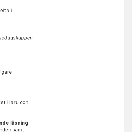
elta i
elsedagskuppen
igare
ket Haru och
de läsning
onden samt