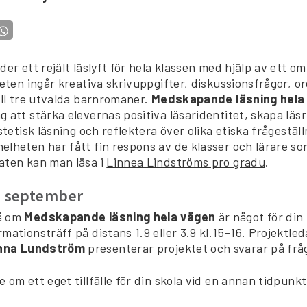
der ett rejält läslyft för hela klassen med hjälp av ett o
heten ingår kreativa skrivuppgifter, diskussionsfrågor, o
ill tre utvalda barnromaner.
Medskapande läsning hela
 att stärka elevernas positiva läsaridentitet, skapa läsr
estetisk läsning och reflektera över olika etiska frågeställ
lheten har fått fin respons av de klasser och lärare so
aten kan man läsa i
Linnea Lindströms pro gradu
.
 i september
å om
Medskapande läsning hela vägen
är något för din
mationsträff på distans 1.9 eller 3.9 kl.15–16. Projektle
nna Lundström
presenterar projektet och svarar på frå
 om ett eget tillfälle för din skola vid en annan tidpunkt