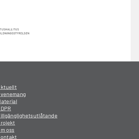
ktuellt
Evenemang
aterial
GDPR
illgänglighetsutlåtande
rojekt
Om oss
Kontakt