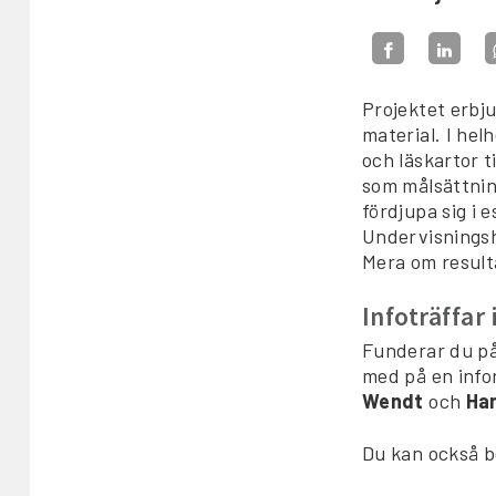
Projektet erbju
material. I hel
och läskartor t
som målsättning
fördjupa sig i 
Undervisningshe
Mera om result
Infoträffar
Funderar du p
med på en infor
Wendt
och
Ha
Du kan också be