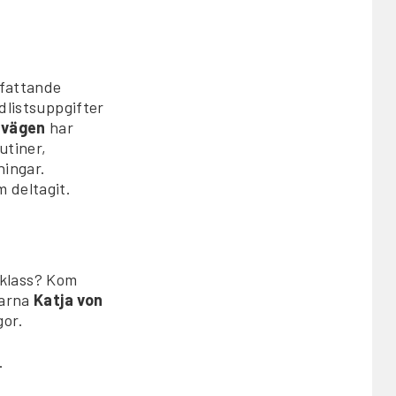
mfattande
rdlistsuppgifter
 vägen
har
utiner,
ningar.
m deltagit.
 klass? Kom
darna
Katja von
gor.
.