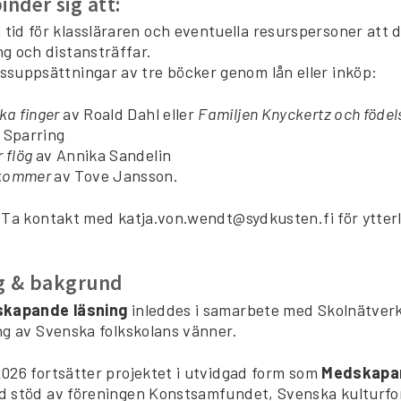
inder sig att:
tid för klassläraren och eventuella resurspersoner att d
ng och distansträffar.
assuppsättningar av tre böcker genom lån eller inköp:
ka finger
av Roald Dahl eller
Familjen Knyckertz och föd
 Sparring
 flög
av Annika Sandelin
kommer
av Tove Jansson.
 Ta kontakt med katja.von.wendt@sydkusten.fi för ytterl
ng & bakgrund
kapande läsning
inleddes i samarbete med Skolnätver
ng av Svenska folkskolans vänner.
026 fortsätter projektet i utvidgad form som
Medskapan
d stöd av föreningen Konstsamfundet, Svenska kulturf