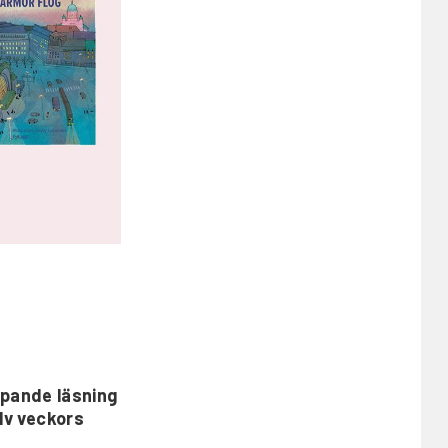
kapande läsning
lv veckors