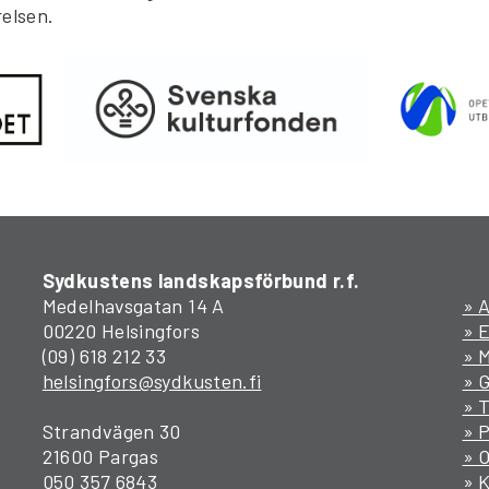
relsen.
Sydkustens landskapsförbund r.f.
Medelhavsgatan 14 A
» A
00220 Helsingfors
» 
(09) 618 212 33
» M
helsingfors@sydkusten.fi
» 
» T
Strandvägen 30
» P
21600 Pargas
» 
050 357 6843
» 