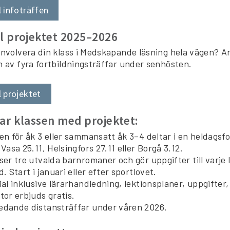
l infoträffen
l projektet 2025–2026
 involvera din klass i Medskapande läsning hela vägen? 
n av fyra fortbildningsträffar under senhösten.
l projektet
ar klassen med projektet:
en för åk 3 eller sammansatt åk 3–4 deltar i en heldagsfo
 Vasa 25.11, Helsingfors 27.11 eller Borgå 3.12.
ser tre utvalda barnromaner och gör uppgifter till varje l
d. Start i januari eller efter sportlovet.
ial inklusive lärarhandledning, lektionsplaner, uppgifter
tor erbjuds gratis.
edande distansträffar under våren 2026.