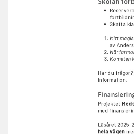
Skolan förb
Reservera 
fortbildni
Skaffa kl
Mitt magis
av Anders
När farmor
Kometen 
Har du frågor?
information.
Finansieri
Projektet
Meds
med finansieri
Läsåret 2025-2
hela vägen
me