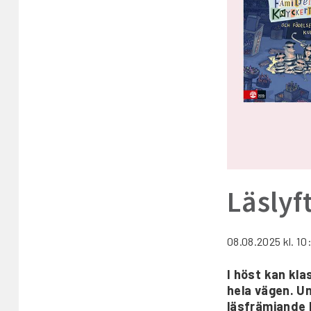
Läslyft
08.08.2025
kl. 10
I höst kan kla
hela vägen. U
läsfrämjande h