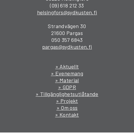
(09) 618 212 33
helsingfors@sydkusten.fi
Strandvägen 30
21600 Pargas
050 357 6843
pargas@sydkusten.fi
» Aktuellt
» Evenemang
» Material
» GDPR
» Tillgänglighetsutlåtande
» Projekt
» Om oss
» Kontakt