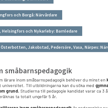
ingfors och Borgå: Närvårdare
, Helsingfors och Nykarleby: Barnledare
 Österbotten, Jakobstad, Pedersöre, Vasa, Närpes: När
om småbarnspedagogik
som lärare inom småbarnspedagogik behöver du minst en
t universitet. Till utbildningarna kan du söka med
gymna
som grund.
Studierna till pedagogie kandidat varar ca 3 å
äknas ta totalt ungefär 5 år.
iallärarna inom småbarnspedagogik
är pedagogiska e