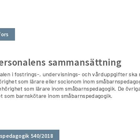
fors
rsonalens sammansättning
en i fostrings-, undervisnings- och vårduppgifter ska 
örighet som lärare eller socionom inom småbarnspedago
ehörighet som lärare inom småbarnspedagogik. De övriga
et som barnskötare inom småbarnspedagogik.
spedagogik 540/2018