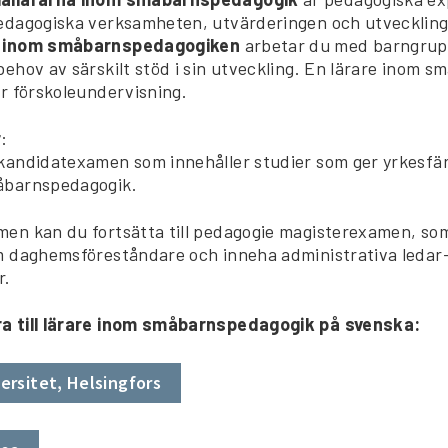
pedagogiska verksamheten, utvärderingen och utvecklin
e inom småbarnspedagogiken
arbetar du med barngrupp
behov av särskilt stöd i sin utveckling. En lärare inom 
ör förskoleundervisning.
r
:
kandidatexamen som innehåller studier som ger yrkesfär
åbarnspedagogik.
en kan du fortsätta till pedagogie magisterexamen, so
m daghemsföreståndare och inneha administrativa ledar-
r.
a till lärare inom småbarnspedagogik på svenska:
ersitet, Helsingfors