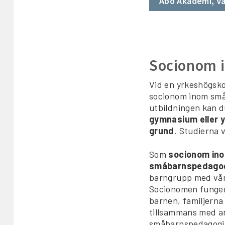
Åbo Akademi, V
Socionom 
Vid en yrkeshögskol
socionom inom små
utbildningen kan 
gymnasium eller 
grund
. Studierna 
Som
socionom in
småbarnspedago
barngrupp med vår
Socionomen funger
barnen, familjerna
tillsammans med a
småbarnspedagogik