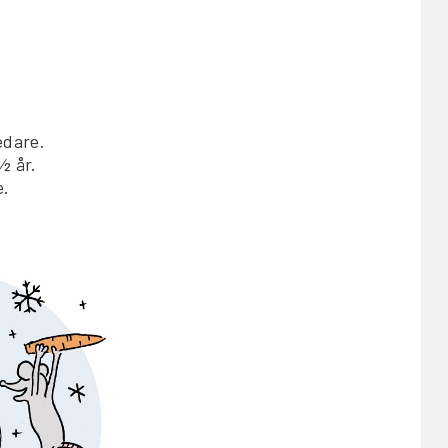
edare.
½ år.
e.