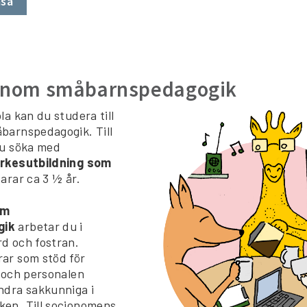
asa
inom småbarnspedagogik
a kan du studera till
barnspedagogik. Till
du söka med
yrkesutbildning som
varar ca 3 ½ år.
om
gik
arbetar du i
d och fostran.
ar som stöd för
 och personalen
ndra sakkunniga i
en. Till socionomens