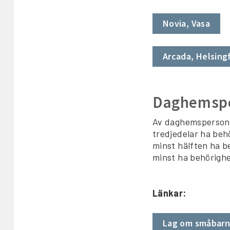
Novia, Vasa
Arcada, Helsing
Daghemspe
Av daghemspersonal
tredjedelar ha beh
minst hälften ha b
minst ha behörigh
Länkar:
Lag om småbarn