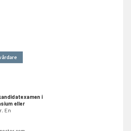
vårdare
kandidatexamen i
sium eller
r. En
xperter som