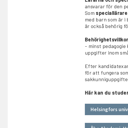
ansvarar för den 
Som
speciallärar
med barn som är i 
är också behörig f
Behörighetsvillko
- minst pedagogie 
uppgifter inom sm
Efter kandidatexam
för att fungera so
sakkunniguppgifte
Här kan du studer
Helsingfors univ