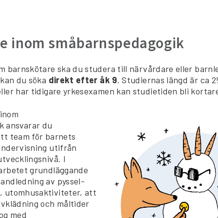
re inom småbarnspedagogik
om barnskötare ska du studera till närvårdare eller barnl
a kan du söka
direkt efter åk 9
. Studiernas längd är ca 2
ller har tidigare yrkesexamen kan studietiden bli kortar
inom
k ansvarar du
tt team för barnets
undervisning utifrån
tvecklingsnivå. I
 arbetet grundläggande
andledning av pyssel-
 utomhusaktiviteter, att
avklädning och måltider
log med