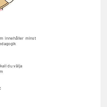
m innehåller minst
pedagogik
all du välja
om
: