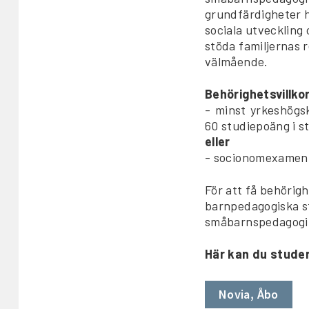
grundfärdigheter h
sociala utveckling 
stöda familjernas 
välmående.
Behörighetsvillko
- minst yrkeshögs
60 studiepoäng i s
eller
- socionomexamen 
För att få behörig
barnpedagogiska st
småbarnspedagogi
Här kan du stude
Novia, Åbo