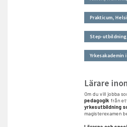
Prakticum, Hels
Step-utbildning
Yrkesakademin i
Lärare in
Om du vill jobba 
pedagogik
från et
yrkesutbildning 
magisterexamen ber
Lärarna och spec