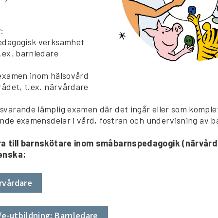
r
:
edagogisk verksamhet
.ex. barnledare
dexamen inom hälsovård
rådet, t.ex. närvårdare
svarande lämplig examen där det ingår eller som komple
tande examensdelar i vård, fostran och undervisning av b
a till barnskötare inom småbarnspedagogik (närvårda
enska:
ärvårdare
/e-utbildning: Barnledare