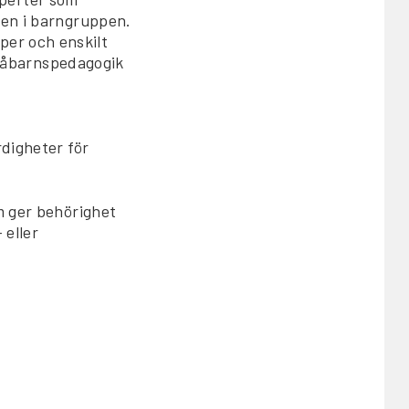
gen i barngruppen.
er och enskilt
småbarnspedagogik
digheter för
m ger behörighet
 eller