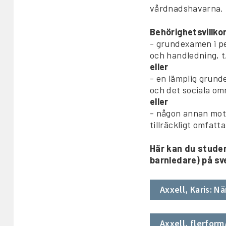
vårdnadshavarna.
Behörighetsvillko
- grundexamen i p
och handledning, t
eller
- en lämplig grun
och det sociala om
eller
- någon annan mot
tillräckligt omfat
Här kan du studer
barnledare) på sv
Axxell, Karis: N
Axxell, flerform