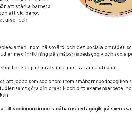
ör att stärka barnets
och att vid behov
resurser och
r
:
koleexamen inom hälsovård och det sociala området so
tudier med inriktning på småbarnspedagogik och social
som har kompletterats med motsvarande studier.
het att jobba som socionom inom småbarnspedagogiken sk
udier samt göra din praktik och ditt examensarbete in
ken.
ra till socionom inom småbarnspedagogik på svenska