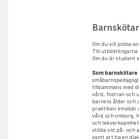
Barnsköta
Om du vill jobba s
Till utbildningarn
Om du är student e
Som barnskötare
småbarnspedagogi
tillsammans med di
vård, fostran och 
barnets ålder och u
praktiken innebär
vård och omsorg, h
och lekverksamhet,
stöda vid på- och 
samt att ha en dia