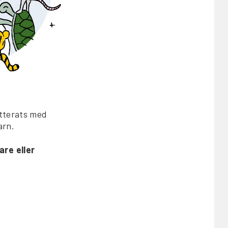
tterats med
arn.
re eller