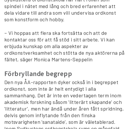
spindel i nätet med lång och bred erfarenhet att
dela vidare till andra som vill undervisa ordkonst
som konstform och hobby.
– Vi hoppas att flera ska fortsätta och att de
kontaktar oss för att få stöd i sitt arbete. Vi kan
erbjuda kunskap om alla aspekter av
ordkonstverksamhet och stötta de nya aktörerna på
fältet, säger Monica Martens-Seppelin
Förbryllande begrepp
Den nya ÅA-rapporten dyker också in i begreppet
ordkonst, som inte är helt entydigt i alla
sammanhang. Det är inte en vedertagen term inom
akademisk forskning såsom ’litterärt skapande’ och
’litteratur’, men har ändå under åren fått spridning,
delvis genom inflytande från den finska
motsvarigheten ’sanataide’, som är väletablerad.
Inom Sydkustens ordkonstskola ryms en mångfald