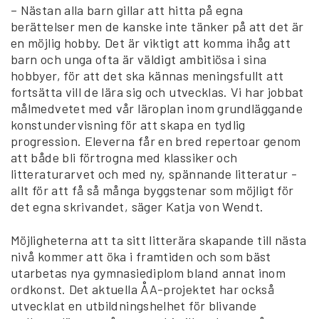
– Nästan alla barn gillar att hitta på egna
berättelser men de kanske inte tänker på att det är
en möjlig hobby. Det är viktigt att komma ihåg att
barn och unga ofta är väldigt ambitiösa i sina
hobbyer, för att det ska kännas meningsfullt att
fortsätta vill de lära sig och utvecklas. Vi har jobbat
målmedvetet med vår läroplan inom grundläggande
konstundervisning för att skapa en tydlig
progression. Eleverna får en bred repertoar genom
att både bli förtrogna med klassiker och
litteraturarvet och med ny, spännande litteratur -
allt för att få så många byggstenar som möjligt för
det egna skrivandet, säger Katja von Wendt.
Möjligheterna att ta sitt litterära skapande till nästa
nivå kommer att öka i framtiden och som bäst
utarbetas nya gymnasiediplom bland annat inom
ordkonst. Det aktuella ÅA-projektet har också
utvecklat en utbildningshelhet för blivande