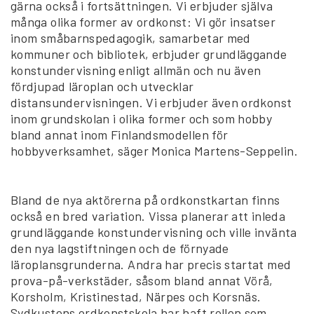
gärna också i fortsättningen. Vi erbjuder själva
många olika former av ordkonst: Vi gör insatser
inom småbarnspedagogik, samarbetar med
kommuner och bibliotek, erbjuder grundläggande
konstundervisning enligt allmän och nu även
fördjupad läroplan och utvecklar
distansundervisningen. Vi erbjuder även ordkonst
inom grundskolan i olika former och som hobby
bland annat inom Finlandsmodellen för
hobbyverksamhet, säger Monica Martens-Seppelin.
Bland de nya aktörerna på ordkonstkartan finns
också en bred variation. Vissa planerar att inleda
grundläggande konstundervisning och ville invänta
den nya lagstiftningen och de förnyade
läroplansgrunderna. Andra har precis startat med
prova-på-verkstäder, såsom bland annat Vörå,
Korsholm, Kristinestad, Närpes och Korsnäs.
Sydkustens ordkonstskola har haft rollen som