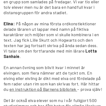
en grupp som samlades på fredagar. Vi var tio eller
tolv elever men nu är det bara en handfull kvar i
distansgruppen för andra stadiet.
Elina:
På någon av mina första ordkonstlektioner
delade läraren ut lappar med namn på fiktiva
karaktärer och miljöer som vi skulle kombinera i en
text. Jag fick Lille Skutt och Hogwarts och den
texten har jag fortsatt skriva på ända sedan dess.
Vi talar om den fortfarande med min lärare
Lotta
Sanhaie
.
En annan övning som blivit kvar i minnet är
elvingen, som flera nämner att de tyckt om. En
elving eller elvling är dikt med elva ord fördelade på
fem rader utan rim som kan skrivas fort. Här hittar
du
en instruktion på Barnens bibliotek
– prova själv!
Det är också elva elever som nu i vår fullgjort 500
studietimmar och har fått betyg för allmän lärokurs