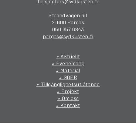
helsingfors@sydkusten.fi
Strandvägen 30
21600 Pargas
050 357 6843
pargas@sydkusten.fi
» Aktuellt
» Evenemang
» Material
» GDPR
» Tillgänglighetsutlåtande
» Projekt
» Om oss
» Kontakt