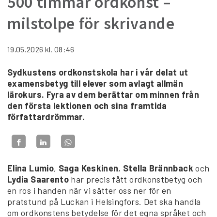
500 timmar ordkonst –
milstolpe för skrivande
19.05.2026
kl. 08:46
Sydkustens ordkonstskola har i vår delat ut
examensbetyg till elever som avlagt allmän
lärokurs. Fyra av dem berättar om minnen från
den första lektionen och sina framtida
författardrömmar.
Elina Lumio
,
Saga Keskinen
,
Stella Brännback
och
Lydia Saarento
har precis fått ordkonstbetyg och
en ros i handen när vi sätter oss ner för en
pratstund på Luckan i Helsingfors. Det ska handla
om ordkonstens betydelse för det egna språket och