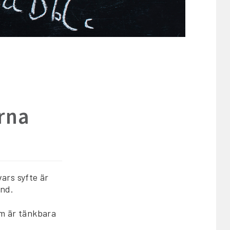
rna
ars syfte är
and.
om är tänkbara