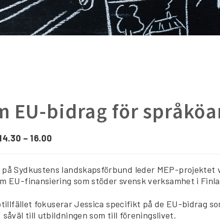
m EU-bidrag för språköa
 14.30 – 16.00
 på Sydkustens landskapsförbund leder MEP-projektet v
om EU-finansiering som stöder svensk verksamhet i Finl
otillfället fokuserar Jessica specifikt på de EU-bidrag s
såväl till utbildningen som till föreningslivet.