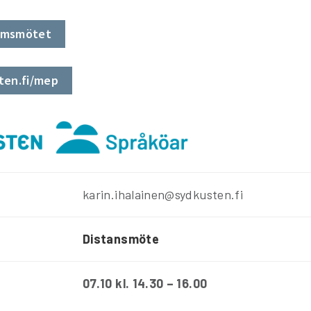
eamsmötet
ten.fi/mep
karin.ihalainen@sydkusten.fi
Distansmöte
07.10 kl. 14.30 – 16.00