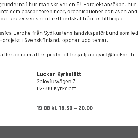
grunderna i hur man skriver en EU-projektansökan, hur
 info som passar föreningar, organisationer och även and
 hur processen ser ut i ett nötskal från ax till limpa.
ssica Lerche från Sydkustens landskapsförbund som led
projekt i Svenskfinland, öppnar upp temat.
träffen genom att e-posta till tanja.ljungqvist@luckan.fi
Luckan Kyrkslätt
Saloviusvägen 3
02400 Kyrkslätt
19.08 kl. 18.30 – 20.00