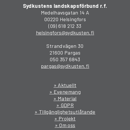
Sydkustens landskapsförbund r.f.
Medelhavsgatan 14 A
00220 Helsingfors
(09) 618 212 33
helsingfors@sydkusten.fi
Strandvägen 30
21600 Pargas
050 357 6843
pargas@sydkusten.fi
» Aktuellt
» Evenemang
» Material
» GDPR
» Tillgänglighetsutlåtande
» Projekt
» Om oss