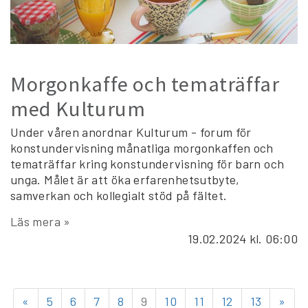
Morgonkaffe och tematräffar
med Kulturum
Under våren anordnar Kulturum - forum för
konstundervisning månatliga morgonkaffen och
tematräffar kring konstundervisning för barn och
unga. Målet är att öka erfarenhetsutbyte,
samverkan och kollegialt stöd på fältet.
Läs mera »
19.02.2024
kl. 06:00
«
5
6
7
8
9
10
11
12
13
»