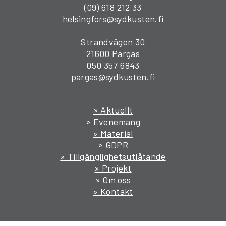
(09) 618 212 33
helsingfors@sydkusten.fi
Strandvägen 30
21600 Pargas
050 357 6843
pargas@sydkusten.fi
» Aktuellt
» Evenemang
» Material
» GDPR
» Tillgänglighetsutlåtande
» Projekt
» Om oss
» Kontakt