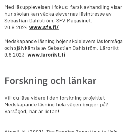
Med läsupplevelsen i fokus: färsk avhandling visar
hur skolan kan väcka elevernas läsintresse av
Sebastian Dahlström, SFV Magasinet.
20.9.2024
www.sfv.fi/
Medskapande läsning höjer skolelevers läsförmåga
och självkänsla av Sebastian Dahlström, Lärorikt
9.6.2023.
www.larorikt.fi
Forskning och länkar
Vill du läsa vidare i den forskning projektet
Medskapande läsning hela vägen bygger på?
Varsågod, här är listan!
Atwell, N. (2007).
The Reading Zone: How to Help