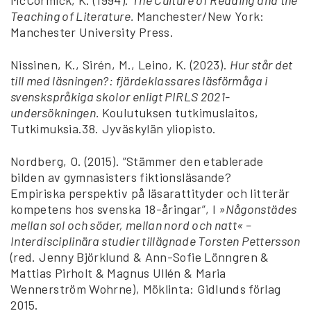
Teaching of Literature.
Manchester/New York:
Manchester University Press.
Nissinen, K., Sirén, M., Leino, K. (2023).
Hur står det
till med läsningen?: fjärdeklassares läsförmåga i
svenskspråkiga skolor enligt PIRLS 2021-
undersökningen.
Koulutuksen tutkimuslaitos,
Tutkimuksia.38. Jyväskylän yliopisto.
Nordberg, O. (2015). ”Stämmer den etablerade
bilden av gymnasisters fiktionsläsande?
Empiriska perspektiv på läsarattityder och litterär
kompetens hos svenska 18-åringar”, I
»Någonstädes
mellan sol och söder, mellan nord och natt« –
Interdisciplinära studier tillägnade Torsten Pettersson
(red. Jenny Björklund & Ann-Sofie Lönngren &
Mattias Pirholt & Magnus Ullén & Maria
Wennerström Wohrne), Möklinta: Gidlunds förlag
2015.