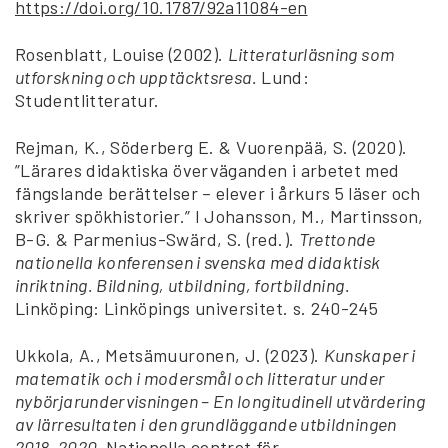
https://doi.org/10.1787/92a11084-en
Rosenblatt, Louise (2002).
Litteraturläsning som
utforskning och upptäcktsresa.
Lund:
Studentlitteratur.
Rejman, K., Söderberg E. & Vuorenpää, S. (2020).
”Lärares didaktiska överväganden i arbetet med
fängslande berättelser – elever i årkurs 5 läser och
skriver spökhistorier.” I Johansson, M., Martinsson,
B-G. & Parmenius-Swärd, S. (red.).
Trettonde
nationella konferensen i svenska med didaktisk
inriktning. Bildning, utbildning, fortbildning.
Linköping: Linköpings universitet. s. 240-245
Ukkola, A., Metsämuuronen, J. (2023).
Kunskaper i
matematik och i modersmål och litteratur under
nybörjarundervisningen – En longitudinell utvärdering
av lärresultaten i den grundläggande utbildningen
2018–2020.
Nationella centret för