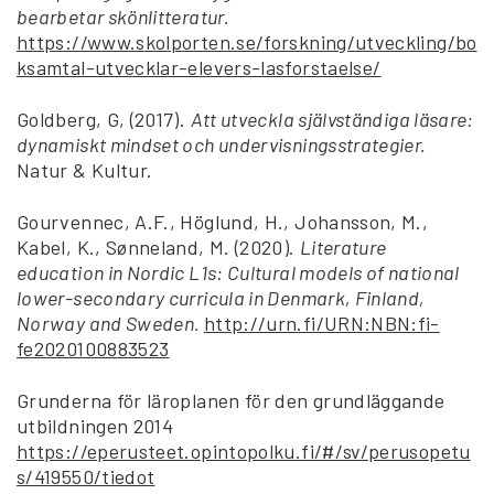
bearbetar skönlitteratur.
https://www.skolporten.se/forskning/utveckling/bo
ksamtal-utvecklar-elevers-lasforstaelse/
Goldberg, G, (2017).
Att utveckla självständiga läsare:
dynamiskt mindset och undervisningsstrategier.
Natur & Kultur.
Gourvennec, A.F., Höglund, H., Johansson, M.,
Kabel, K., Sønneland, M. (2020).
Literature
education in Nordic L1s: Cultural models of national
lower-secondary curricula in Denmark, Finland,
Norway and Sweden.
http://urn.fi/URN:NBN:fi-
fe2020100883523
Grunderna för läroplanen för den grundläggande
utbildningen 2014
https://eperusteet.opintopolku.fi/#/sv/perusopetu
s/419550/tiedot