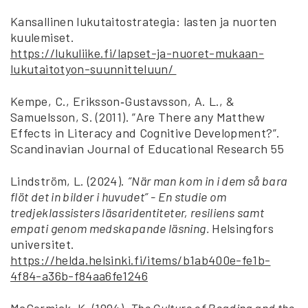
Kansallinen lukutaitostrategia: lasten ja nuorten
kuulemiset.
https://lukuliike.fi/lapset-ja-nuoret-mukaan-
lukutaitotyon-suunnitteluun/
Kempe, C., Eriksson‐Gustavsson, A. L., &
Samuelsson, S. (2011). ”Are There any Matthew
Effects in Literacy and Cognitive Development?”.
Scandinavian Journal of Educational Research 55
Lindström, L. (2024).
”När man kom in i dem så bara
flöt det in bilder i huvudet” - En studie om
tredjeklassisters läsaridentiteter, resiliens samt
empati genom medskapande läsning.
Helsingfors
universitet.
https://helda.helsinki.fi/items/b1ab400e-fe1b-
4f84-a36b-f84aa6fe1246
McCormick, K. (1994).
The Culture of Reading and the