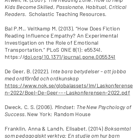
Kids Become Skilled, Passionate, Habitual, Critical
Readers.
‎ Scholastic Teaching Resources.
Bal P.M,, Veltkamp M. (2013). “How Does Fiction
Reading Influence Empathy? An Experimental
Investigation on the Role of Emotional
Transportation.” PLoS ONE 8(1): e55341.
https://
doi.org/10.1371/journal.pone.0055341
De Geer, B. (2022).
Inte bara betydelser – att jobba
med ordförråd och ordkunskap
https://www.nok.se/globalassets/lm/Laskonferense
n-2022/Boel-De-Geer---Laskonferensen-2022.pdf
Dweck, C. S. (2006).
Mindset: The New Psychology of
Success.
New York: Random House
Franklin, Anna & Landh, Elisabet. (2014)
Boksamtal
som pedagogiskt verktyg: En studie om hur barn