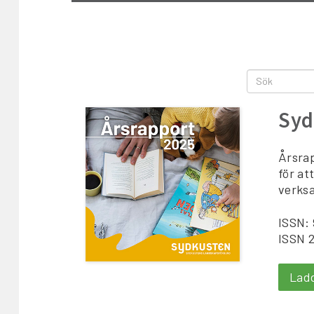
Syd
Årsra
för at
verks
ISSN: 
ISSN 2
Lad