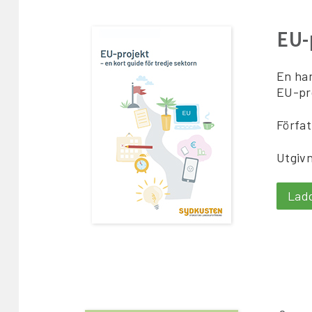
EU-
En han
EU-pro
Förfat
Utgivn
Lad