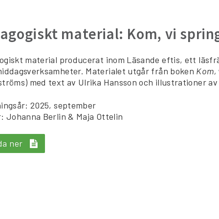
agogiskt material: Kom, vi sprin
giskt material producerat inom Läsande eftis, ett läsfrä
middagsverksamheter. Materialet utgår från boken
Kom, 
tröms) med text av Ulrika Hansson och illustrationer av
ningsår: 2025, september
: Johanna Berlin & Maja Ottelin
da ner