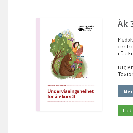
Åk 
Medska
centru
i årsk
Utgivn
Texte
Mer
Lad