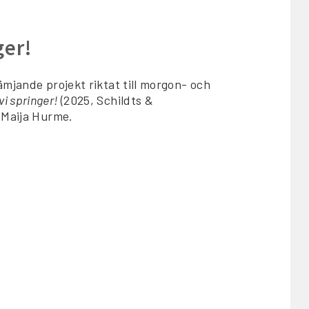
ger!
mjande projekt riktat till morgon- och
vi springer!
(2025, Schildts &
 Maija Hurme.