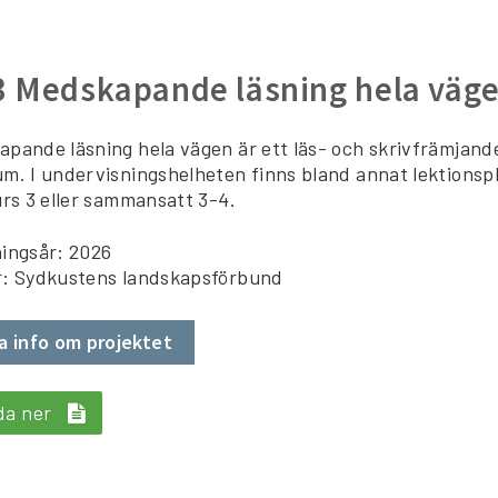
3 Medskapande läsning hela väg
pande läsning hela vägen är ett läs- och skrivfrämjande
m. I undervisningshelheten finns bland annat lektionspl
urs 3 eller sammansatt 3-4.
ingsår: 2026
r: Sydkustens landskapsförbund
a info om projektet
da ner