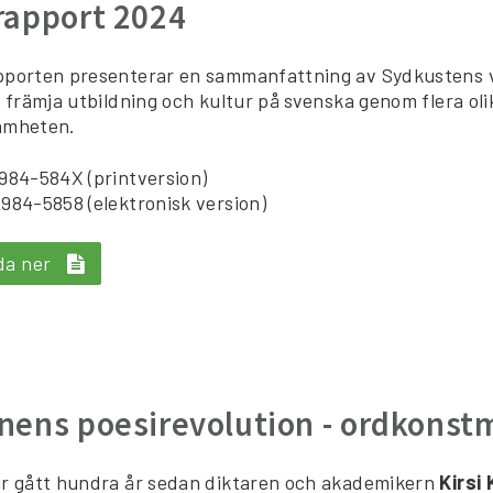
rapport 2024
pporten presenterar en sammanfattning av Sydkustens v
t främja utbildning och kultur på svenska genom flera ol
amheten.
984-584X (printversion)
984-5858 (elektronisk version)
da ner
nens poesirevolution - ordkonstm
r gått hundra år sedan diktaren och akademikern
Kirsi