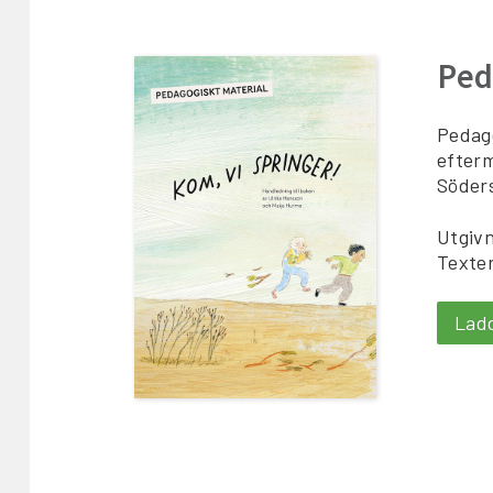
Ped
Pedago
efter
Söders
Utgiv
Texter
Lad