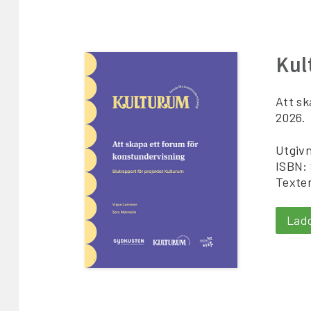
Kul
Att sk
2026.
Utgivn
ISBN:
Texte
Lad