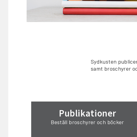
Sydkusten publicer
samt broschyrer oc
Publikationer
Beställ broschyrer och böcker