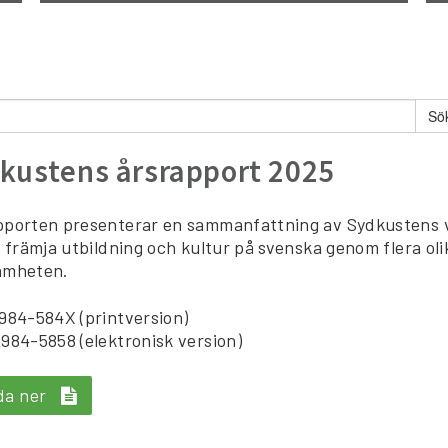
kustens årsrapport 2025
pporten presenterar en sammanfattning av Sydkustens v
t främja utbildning och kultur på svenska genom flera ol
amheten.
984-584X (printversion)
984-5858 (elektronisk version)
da ner