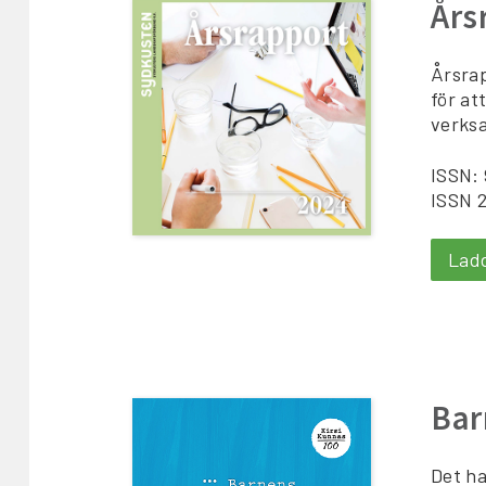
Års
Årsra
för at
verks
ISSN: 
ISSN 2
Lad
Bar
Det ha