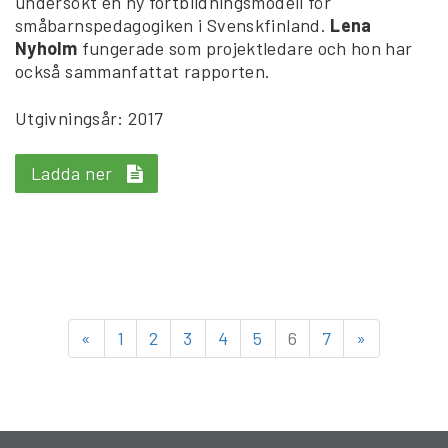
undersökt en ny fortbildningsmodell för
småbarnspedagogiken i Svenskfinland.
Lena
Nyholm
fungerade som projektledare och hon har
också sammanfattat rapporten.
Utgivningsår: 2017
Ladda ner
«
1
2
3
4
5
6
7
»