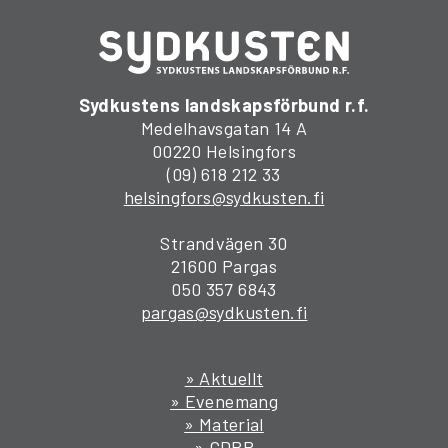
Sydkustens landskapsförbund r.f.
Medelhavsgatan 14 A
00220 Helsingfors
(09) 618 212 33
helsingfors@sydkusten.fi
Strandvägen 30
21600 Pargas
050 357 6843
pargas@sydkusten.fi
» Aktuellt
» Evenemang
» Material
» GDPR