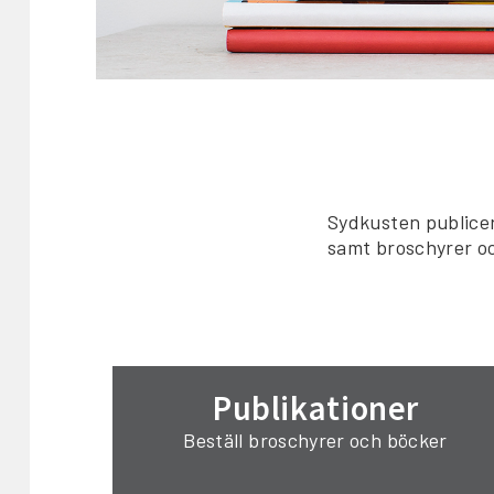
Sydkusten publicer
samt broschyrer oc
Publikationer
Beställ broschyrer och böcker