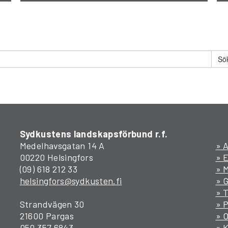
Sydkustens landskapsförbund r.f.
Medelhavsgatan 14 A
» A
00220 Helsingfors
» 
(09) 618 212 33
» M
helsingfors@sydkusten.fi
» 
» T
Strandvägen 30
» P
21600 Pargas
» 
050 357 6843
» 