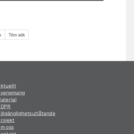
Töm sök
ktuellt
Evenemang
aterial
GDPR
illgänglighetsutlåtande
rojekt
Om oss
Kontakt